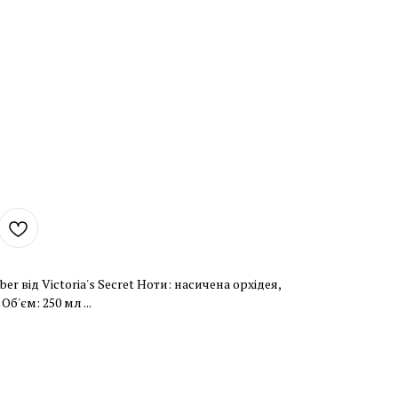
er від Victoria's Secret Ноти: насичена орхідея,
б'єм: 250 мл ...