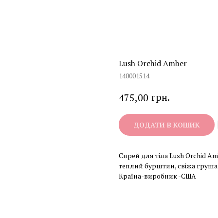
Lush Orchid Amber
140001514
грн.
475,00
ДОДАТИ В КОШИК
Спрей для тіла Lush Orchid Amb
теплий бурштин, свіжа груша О
Країна-виробник -США