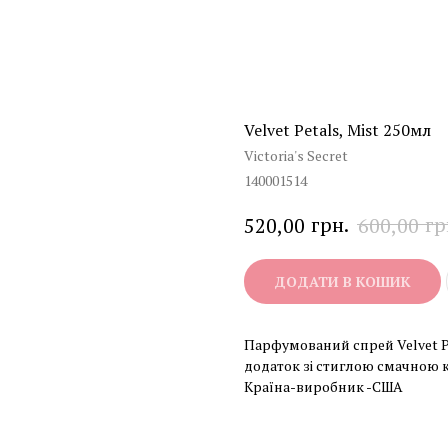
Velvet Petals, Mist 250мл
Victoria's Secret
140001514
грн.
гр
520,00
600,00
ДОДАТИ В КОШИК
Парфумований спрей Velvet Peta
додаток зі стиглою смачною к
Країна-виробник -США