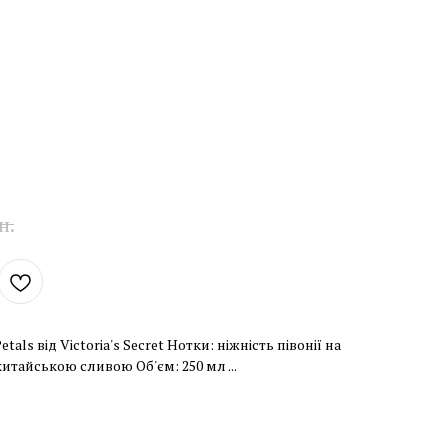
н.
ls від Victoria's Secret Нотки: ніжність півонії на
итайською сливою Об'єм: 250 мл ...