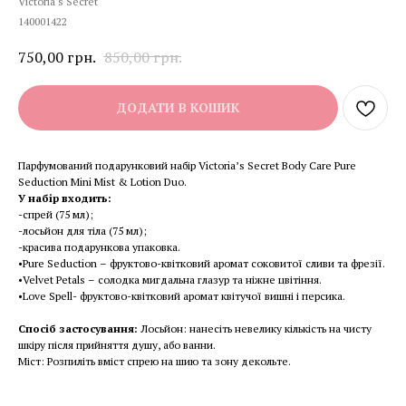
Victoria's Secret
140001422
750,00
грн.
850,00
грн.
ДОДАТИ В КОШИК
Парфумований подарунковий набір Victoria’s Secret Body Care Pure
Seduction Mini Mist & Lotion Duo.
У набір входить:
-спрей (75 мл);
-лосьйон для тіла (75 мл);
-красива подарункова упаковка.
•Pure Seduction – фруктово-квітковий аромат соковитої сливи та фрезії.
•Velvet Petals – солодка мигдальна глазур та ніжне цвітіння.
•Love Spell- фруктово-квітковий аромат квітучої вишні і персика.
Спосіб застосування:
Лосьйон: нанесіть невелику кількість на чисту
шкіру після прийняття душу, або ванни.
Міст: Розпиліть вміст спрею на шию та зону декольте.