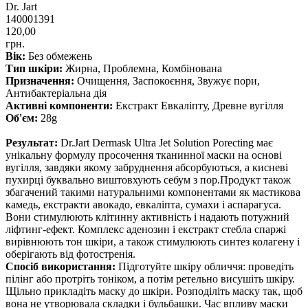
Dr. Jart
140001391
120,00
грн.
Вік:
Без обмежень
Тип шкіри:
Жирна, Проблемна, Комбінована
Призначення:
Очищення, Заспокоєння, Звужує пори,
Антибактеріальна дія
Активні компоненти:
Екстракт Евкаліпту, Древне вугілля
Об'єм:
28g
Результат:
Dr.Jart Dermask Ultra Jet Solution Porecting має
унікальну формулу просочення тканинної маски на основі
вугілля, завдяки якому забруднення абсорбуються, а кисневі
пухирці буквально виштовхують себум з пор.Продукт також
збагачений такими натуральними компонентами як мастикова
камедь, екстракти авокадо, евкаліпта, сумахи і аспарагуса.
Вони стимулюють клітинну активність і надають потужний
ліфтинг-ефект. Комплекс аденозин і екстракт стебла спаржі
вирівнюють тон шкіри, а також стимулюють синтез колагену і
оберігають від фотостренія.
Спосіб використання:
Підготуйте шкіру обличчя: проведіть
пілінг або протріть тоніком, а потім ретельно висушіть шкіру.
Щільно прикладіть маску до шкіри. Розподіліть маску так, щоб
вона не утворювала складки і бульбашки. Час впливу маски