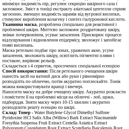
мінімізує видимість пір, регулює секрецію шкірного сала і
заспокоює. Зміст в тоніці екстракту азіатської центелли сприяє
загоєнню, зменшує видимість шрамів від вугрової висипки,
стимулює вироблення колагену і синтез гіалуронової кислоти.
Тканинна маска
, розроблена спеціально для реактивної і
проблемної шкіри. Миттєво заспокоює роздратовану шкіру,
знімає почервоніння, усуває запалення. Прискорює процеси
відлущування і відновлення епідермісу, зволожує і запобігає
появі висипань.
Маска ретельно подбає про зонах, уражених акне, усуне
запалення, зволожить шкіру, освітлить пігментні плями і
постакне, вирівняє рельєф.
Складається з 4 серветок, просочених спеціальної есенцією
Спосіб використання:
Після ретельного очищення шкіри
нанесіть засіб на ватний диск або руки і рівномірно
розподіліть по обличчю, потім акуратно поплескайте. Тонік
можна використовувати вранці і ввечері.
Наносити маску на добре очищену шкіру. Акуратно розкласти
і помістити її на проблемні місця на обличчі - лоб, щоки,
підборіддя. Зняти маску через 10-15 хвилин і акуратно
розподілити решту есенцію по шкірі.
Склад: Тонер -
Water Butylene Glycol Dimethyl Sulfone
Pyridoxine HCl Salix Alba (Willow) Bark Extract Niacinamide
Forsythia Suspensa Fruit Extract Centella Asiatica Extract
Polygonum Cuspidatum Root Extract Scutellaria Baicalensis Root