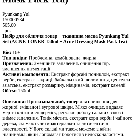
Pyunkang Yul
150000534
505,00
грн.
Набір для обличчя тонер + тканинна маска Pyunkang Yul
Set (ACNE TONER 150ml + Acne Dressing Mask Pack 1ea)
Вік:
16+
Тип шкіри:
Проблемна, комбінована, жирна
Призначення:
Зменшити запалення, очищення пір,
зменшення пігментації
Активні компоненти:
Екстракт форсайі пониклой, екстракт
верби, екстракт лакриці, байкальський шоломниця, центелла
азіатська, екстракт розмарину, ніацинамід, екстракт камелії
Об'єм:
150ml
Описання: Протизапальний, тонер
для очищення для
жирної, змішаної і вугрової шкіри. М'яко очищає, видаляє
мертві клітини епідермісу, регулює роботу сальних залоз і
знімає запалення. Тонік містить екстракт кори верби і чайного
дерева, які мають антибактеріальні та антисептичні
властивості. У його складі ми також можемо знайти
ніацинамід, який допомагає боротися з недосконалостями,