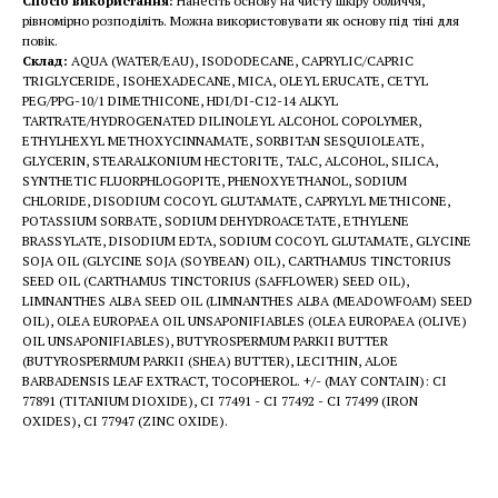
Спосіб використання:
Нанесіть основу на чисту шкіру обличчя,
рівномірно розподіліть. Можна використовувати як основу під тіні для
повік.
Склад:
АQUA (WATER/EAU), ISODODECANE, CAPRYLIC/CAPRIC
TRIGLYCERIDE, ISOHEXADECANE, MICA, OLEYL ERUCATE, CETYL
PEG/PPG-10/1 DIMETHICONE, HDI/DI-C12-14 ALKYL
TARTRATE/HYDROGENATED DILINOLEYL ALCOHOL COPOLYMER,
ETHYLHEXYL METHOXYCINNAMATE, SORBITAN SESQUIOLEATE,
GLYCERIN, STEARALKONIUM HECTORITE, TALC, ALCOHOL, SILICA,
SYNTHETIC FLUORPHLOGOPITE, PHENOXYETHANOL, SODIUM
CHLORIDE, DISODIUM COCOYL GLUTAMATE, CAPRYLYL METHICONE,
POTASSIUM SORBATE, SODIUM DEHYDROACETATE, ETHYLENE
BRASSYLATE, DISODIUM EDTA, SODIUM COCOYL GLUTAMATE, GLYCINE
SOJA OIL (GLYCINE SOJA (SOYBEAN) OIL), CARTHAMUS TINCTORIUS
SEED OIL (CARTHAMUS TINCTORIUS (SAFFLOWER) SEED OIL),
LIMNANTHES ALBA SEED OIL (LIMNANTHES ALBA (MEADOWFOAM) SEED
OIL), OLEA EUROPAEA OIL UNSAPONIFIABLES (OLEA EUROPAEA (OLIVE)
OIL UNSAPONIFIABLES), BUTYROSPERMUM PARKII BUTTER
(BUTYROSPERMUM PARKII (SHEA) BUTTER), LECITHIN, ALOE
BARBADENSIS LEAF EXTRACT, TOCOPHEROL. +/- (MAY CONTAIN): CI
77891 (TITANIUM DIOXIDE), CI 77491 - CI 77492 - CI 77499 (IRON
OXIDES), CI 77947 (ZINC OXIDE).