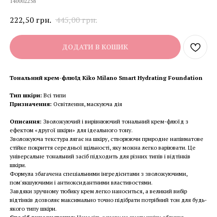
140002258
222,50
грн.
445,00
грн.
ДОДАТИ В КОШИК
Тональний крем-флюїд Kiko Milano Smart Hydrating Foundation
Тип шкіри:
Всі типи
Призначення:
Освітлення, маскуюча дія
Описання:
Зволожуючий і вирівнюючий тональний крем-флюїд з
ефектом «другої шкіри» для ідеального тону.
Зволожуюча текстура лягає на шкіру, створюючи природне напівматове
стійке покриття середньої щільності, яку можна легко варіювати. Це
універсальне тональний засіб підходить для різних типів і відтінків
шкіри.
Формула збагачена спеціальними інгредієнтами з зволожуючими,
пом'якшуючими і антиоксидантними властивостями.
Завдяки зручному тюбику крем легко наноситься, а великий вибір
відтінків дозволяє максимально точно підібрати потрібний тон для будь-
якого типу шкіри.