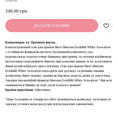
Denkmit
240,00
грн.
ДОДАТИ В КОШИК
Концентрат 1л. Преміум якість.
Концентрований гель для прання білої білизни DenkMit White Sensation
з особливою формулою містить спеціальний компонент, що
перешкоджає перенесенню барвника при пранні, та оптичні відбілювачі,
які візуально відновлюють білизну при кожному пранні та не дозволяють
білим речам набувати сірого відтінку. Гель для прання білої білизни
DenkMit White Sensation підходить для догляду за різними типами
делікатних білих тканин, такими як бавовна, шерсть, шовк та синтетика.
Завдяки інноваційній формулі білизни DenkMit White Sensation ? білі речі
залишаються білими, як нові, після кожного прання!
Країна виробник
: Німеччина
*Ціни та наявність товарів на сайті оновлюються щомісяця. Актуальність
завжди уточнює менеджер при підтвердженні замовлення.