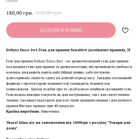
Deluxe
180,00
грн.
210,00
грн.
ДОДАТИ В КОШИК
Deluxe Enzo 2w1 Гель для прання Sensitive (делікатне прання), 2l
Гелі для прання Deluxe Enzo 2in1 - це ароматизований гель для прання
поєднання гелю для прання та ароматизаторів, які проникають глибоко в
волокна, видаляють навіть найстійкіші плями, забезпечуючи
довготривалу свіжість одягу на довгий період часу. Завдяки спеціальній
формулі з протектором тканини гелі захищають тканину від
пошкоджень . Бренд подбав про те, щоб кожен знайшов ідеальний гель.
Гель можна використовувати як для натуральних, так і для синтетичних
тканин. Ідеально підходить для всіх типів пральних машин і для ручного
прання.Він вже працює при 40 градусах.
Країна виробник
: Німеччина
Увага! Ціна діє на замовлення від 1000грн з розділу "Товари для
дому".