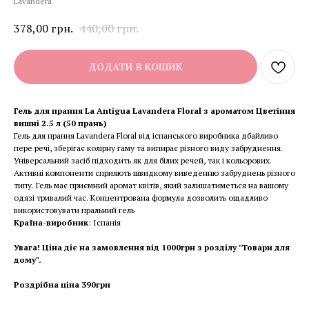
Lavandera
378,00
грн.
440,00
грн.
ДОДАТИ В КОШИК
Гель для прання La Antigua Lavandera Floral з ароматом Цветіння
вишні 2.5 л (50 прань)
Гель для прання Lavandera Floral від іспанського виробника дбайливо
пере речі, зберігає колірну гаму та випирає різного виду забруднення.
Універсальний засіб підходить як для білих речей, так і кольорових.
Активні компоненти сприяють швидкому виведенню забруднень різного
типу. Гель має приємний аромат квітів, який залишатиметься на вашому
одязі тривалий час. Концентрована формула дозволить ощадливо
використовувати пральний гель
Країна-виробник
: Іспанія
Увага! Ціна діє на замовлення від 1000грн з розділу "Товари для
дому".
Роздрібна ціна 390грн