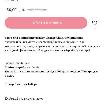
ChanteClair
138,00
грн.
160,00
грн.
ДОДАТИ В КОШИК
Засіб для очищення унітазу Chante Clair Активна піна
Активна піна для унітазу Chanteclair, ідеально підходить для
комплексного догляду за унітазом та ідеально поєднує в собі очищаючу
дію з дезінфікуючим засобом для видалення мікробів та бактерій.
Бренд: ChanteClair
Країна-виробник
: Італія
Увага! Ціна діє на замовлення від 1000грн з розділу "Товари для
дому".
Роздрібна ціна 160грн
E-Beauty рекомендує