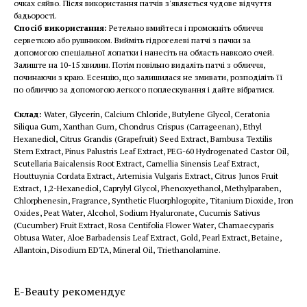
очках сяйво. Після використання патчів з'являється чудове відчуття
бадьорості.
Спосіб використання:
Ретельно вмийтеся і промокніть обличчя
серветкою або рушником. Вийміть гідрогелеві патчі з пачки за
допомогою спеціальної лопатки і нанесіть на область навколо очей.
Залиште на 10-15 хвилин. Потім повільно видаліть патчі з обличчя,
починаючи з краю. Есенцію, що залишилася не змивати, розподіліть її
по обличчю за допомогою легкого поплескування і дайте вібратися.
Склад:
Water, Glycerin, Calcium Chloride, Butylene Glycol, Ceratonia
Siliqua Gum, Xanthan Gum, Chondrus Crispus (Carrageenan), Ethyl
Hexanediol, Citrus Grandis (Grapefruit) Seed Extract, Bambusa Textilis
Stem Extract, Pinus Palustris Leaf Extract, PEG-60 Hydrogenated Castor Oil,
Scutellaria Baicalensis Root Extract, Camellia Sinensis Leaf Extract,
Houttuynia Cordata Extract, Artemisia Vulgaris Extract, Citrus Junos Fruit
Extract, 1,2-Hexanediol, Caprylyl Glycol, Phenoxyethanol, Methylparaben,
Chlorphenesin, Fragrance, Synthetic Fluorphlogopite, Titanium Dioxide, Iron
Oxides, Peat Water, Alcohol, Sodium Hyaluronate, Cucumis Sativus
(Cucumber) Fruit Extract, Rosa Centifolia Flower Water, Chamaecyparis
Obtusa Water, Aloe Barbadensis Leaf Extract, Gold, Pearl Extract, Betaine,
Allantoin, Disodium EDTA, Mineral Oil, Triethanolamine.
E-Beauty рекомендує