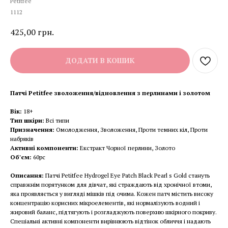
Petitfee
1112
425,00
грн.
ДОДАТИ В КОШИК
Патчі Petitfee зволоження/відновлення з перлинами і золотом
Вік:
18+
Тип шкіри:
Всі типи
Призначення:
Омолодження, Зволоження, Проти темних кіл, Проти
набряків
Активні компоненти:
Екстракт Чорної перлини, Золото
Об'єм:
60pc
Описання:
Патчі Petitfee Hydrogel Eye Patch Black Pearl s Gold стануть
справжнім порятунком для дівчат, які страждають від хронічної втоми,
яка проявляється у вигляді мішків під очима. Кожен патч містить високу
концентрацію корисних мікроелементів, які нормалізують водний і
жировий баланс, підтягують і розгладжують поверхню шкірного покриву.
Спеціальні активні компоненти вирівнюють відтінок обличчя і надають