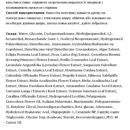
властивостями: сприяють скороченню виразності зморшок і
уповільнюють процеси старіння.
Спосіб використання:
Нанесіть невелику кількість крему на
попередньо очищену і тонізовану шкіру обличчя або локально на
необхідні ділянки шкіри, злегка помасажуйте, дайте вібратися.
Склад:
Water, Glycerin, Cyclopentasiloxane, Methylpropanediol, 1,2-
hexanediol, Biosaccharide Gum-1, Isodecyl Neopentanoate, Hydrogenated
Polyisobutene, Dimethicone, Ammonium Acryloyldimethyltaurate/vp
Copolymer, Dimethicone/vinyl Dimethicone Crosspolymer, Algae Extract,
Eclipta Prostrata Leaf Extract, Ficus Carica (Fig) Extract, Oenothera Biennis
(Evening Primrose) Flower Extract, Perilla Ocymoides Leaf Extract,
Lavandula Angustifolia (Lavendar) Flower Extract, Sargassum Fulvellum
Extract, Centella Asiatica Leaf Extract, Houttuynia Cordata Extract,
Calendula Officinalis Flower Extract, Propolis Extract, Hibiscus Sabdariffa
Flower Extract, Melia Azadirachta Flower Extract, Melia Azadirachta Leaf
Extract, Ulmus Davidiana Root Extract, Amaranthus Caudatus Seed Extract,
Curcuma Longa (Tumeric) Root Extract, Ocimum Sanctum Leaf Extract,
Corallina Officinalis Extract, Hydrogenated Lecithin, Pelargonium
Graveolens Flower Oil, Sodium Hyluronate, Niacinamide, Polyquaternium-
51, Butylene Glycol, Fructooligosaccharides, Beta-glucan, Adenosine,
Hydrolyzed Hyaluronic Acid, Oligopeptide-1, Ceramide NP, Caprylic/capric
Triglyceride, Glycine Soja (Soybean) Sterols, Resveratrol(1ppm), PEG-40
Castor Oil.