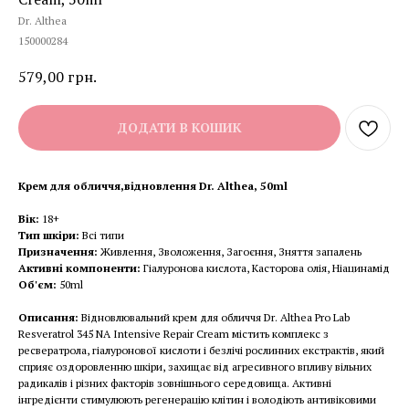
Dr. Althea
150000284
579,00
грн.
ДОДАТИ В КОШИК
Крем для обличчя,відновлення Dr. Althea, 50ml
Вік:
18+
Тип шкіри:
Всі типи
Призначення:
Живлення, Зволоження, Загоєння, Зняття запалень
Активні компоненти:
Гіалуронова кислота, Касторова олія, Ніацинамід
Об'єм:
50ml
Описання:
Відновлювальний крем для обличчя Dr. Althea Pro Lab
Resveratrol 345 NA Intensive Repair Cream містить комплекс з
ресвератрола, гіалуронової кислоти і безлічі рослинних екстрактів, який
сприяє оздоровленню шкіри, захищає від агресивного впливу вільних
радикалів і різних факторів зовнішнього середовища. Активні
інгредієнти стимулюють регенерацію клітин і володіють антивіковими